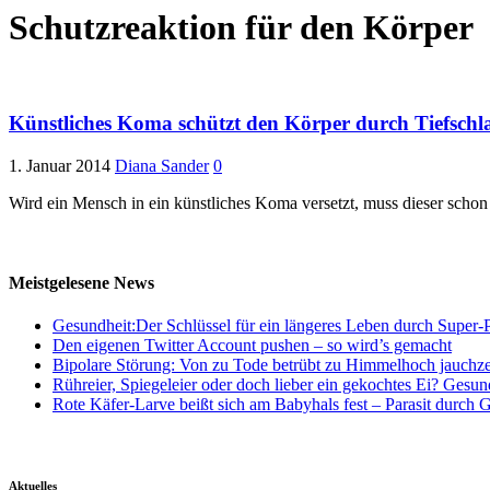
Schutzreaktion für den Körper
Künstliches Koma schützt den Körper durch Tiefschlaf
1. Januar 2014
Diana Sander
0
Wird ein Mensch in ein künstliches Koma versetzt, muss dieser schon
Meistgelesene News
Gesundheit:Der Schlüssel für ein längeres Leben durch Super-P
Den eigenen Twitter Account pushen – so wird’s gemacht
Bipolare Störung: Von zu Tode betrübt zu Himmelhoch jauchz
Rühreier, Spiegeleier oder doch lieber ein gekochtes Ei? Gesun
Rote Käfer-Larve beißt sich am Babyhals fest – Parasit durch G
Aktuelles