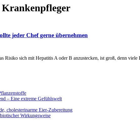
 Krankenpfleger
sollte jeder Chef gerne übernehmen
Das Risiko sich mit Hepatitis A oder B anzustecken, ist groß, denn vi
flanzenstoffe
end – Eine extreme Gefühlswelt
de, cholesterinarme Eier-Zubereitung
ibiotischer Wirkungsweise