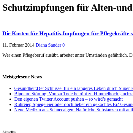
Schutzimpfungen für Alten-und
Die Kosten für Hepatitis-Impfungen für Pflegekräfte 
11. Februar 2014
Diana Sander
0
Wer einen Pflegeberuf ausübt, arbeitet unter Umständen gefährlich. 
Meistgelesene News
Gesundheit:Der Schlüssel für ein längeres Leben durch Super-P
Bipolare Störung: Von zu Tode betrübt zu Himmelhoch jauchz
Den eigenen Twitter Account pushen – so wird’s gemacht
Rühreier, Spiegeleier oder doch lieber ein gekochtes Ei? Gesun
Neue Medizin aus Schneealgen: Natürliche Substanzen mit ant
Aktuelles