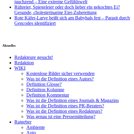
jauchzend – Eine extreme Gefühlswelt
Rühreier, Spiegeleier oder doch lieber ein gekochtes Ei?
Gesunde, cholesterinarme Eier-Zubereitung
Rote Käfer-Larve beißt sich am Babyhals fest – Parasit durch
Gencodes identifiziert
Aktuelles
Redakteure gesucht!
Redaktion
WIKI
Kostenlose Bilder sicher verwenden
Was ist die Definition eines Autors?
Definition Glosse?
Definition Kolumne
Definition Kommentar
Was ist die Definition eines Journals & Magazins
Was ist die Definition eines PR-Beraters?
Was ist die Definition eines Redakteurs?
Was genau ist eine Pressemitteilung?
Ratgeber
Ambiente
Auto