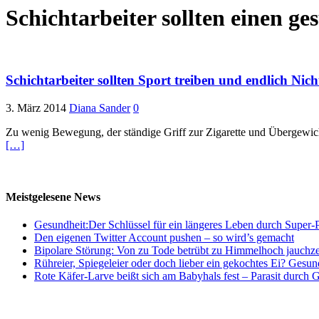
Schichtarbeiter sollten einen ge
Schichtarbeiter sollten Sport treiben und endlich Ni
3. März 2014
Diana Sander
0
Zu wenig Bewegung, der ständige Griff zur Zigarette und Übergewicht
[…]
Meistgelesene News
Gesundheit:Der Schlüssel für ein längeres Leben durch Super-P
Den eigenen Twitter Account pushen – so wird’s gemacht
Bipolare Störung: Von zu Tode betrübt zu Himmelhoch jauchz
Rühreier, Spiegeleier oder doch lieber ein gekochtes Ei? Gesun
Rote Käfer-Larve beißt sich am Babyhals fest – Parasit durch G