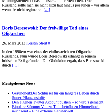
Meinungsfreiheit ist das höchste Gut der Menschen. Doch in
Russland sollte man sie nicht allzu laut hinaus posaunen – vor allem
wenn sie nicht regimetreu
[…]
Boris Beresowski: Der freiwillige Tod eines
Oligarchen
26. März 2013
Kerstin Streit
0
In den 1990ern war eines der einflussreichsten Oligarchen
Russlands. Nun wurde Boris Beresowski erhängt in seinem
britischen Exil gefunden. Die Obduktion ergab, dass Beresowski
durch
[…]
Meistgelesene News
Gesundheit:Der Schlüssel für ein längeres Leben durch
Super-Pflanzenstoffe
Den eigenen Twitter Account pushen – so wird’s gemacht
Bipolare Störung: Von zu Tode betrübt zu Himmelhoch
jauchzend – Eine extreme Gefühlswelt