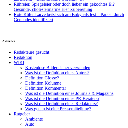
Rühreier, Spiegeleier oder doch lieber ein gekochtes Ei?
Gesunde, cholesterinarme Eier-Zubereitung
Rote Käfer-Larve beißt sich am Babyhals fest – Parasit durch
Gencodes identifiziert
Aktuelles
Redakteure gesucht!
Redaktion
WIKI
Kostenlose Bilder sicher verwenden
Was ist die Definition eines Autors?
Definition Glosse?
Definition Kolumne
Definition Kommentar
Was ist die Definition eines Journals & Magazins
Was ist die Definition eines PR-Beraters?
Was ist die Definition eines Redakteurs?
Was genau ist eine Pressemitteilung?
Ratgeber
Ambiente
Auto