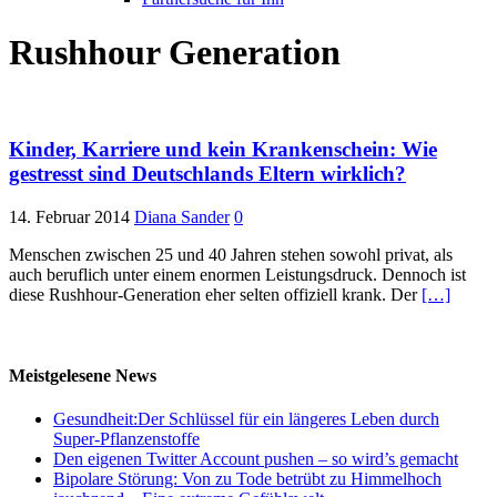
Rushhour Generation
Kinder, Karriere und kein Krankenschein: Wie
gestresst sind Deutschlands Eltern wirklich?
14. Februar 2014
Diana Sander
0
Menschen zwischen 25 und 40 Jahren stehen sowohl privat, als
auch beruflich unter einem enormen Leistungsdruck. Dennoch ist
diese Rushhour-Generation eher selten offiziell krank. Der
[…]
Meistgelesene News
Gesundheit:Der Schlüssel für ein längeres Leben durch
Super-Pflanzenstoffe
Den eigenen Twitter Account pushen – so wird’s gemacht
Bipolare Störung: Von zu Tode betrübt zu Himmelhoch