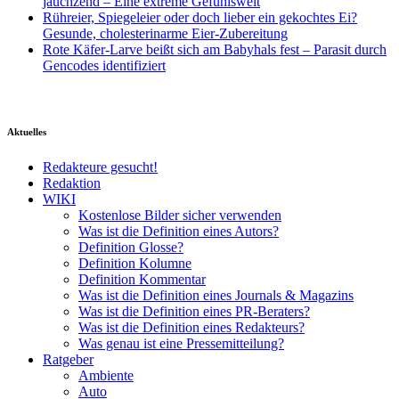
jauchzend – Eine extreme Gefühlswelt
Rühreier, Spiegeleier oder doch lieber ein gekochtes Ei?
Gesunde, cholesterinarme Eier-Zubereitung
Rote Käfer-Larve beißt sich am Babyhals fest – Parasit durch
Gencodes identifiziert
Aktuelles
Redakteure gesucht!
Redaktion
WIKI
Kostenlose Bilder sicher verwenden
Was ist die Definition eines Autors?
Definition Glosse?
Definition Kolumne
Definition Kommentar
Was ist die Definition eines Journals & Magazins
Was ist die Definition eines PR-Beraters?
Was ist die Definition eines Redakteurs?
Was genau ist eine Pressemitteilung?
Ratgeber
Ambiente
Auto