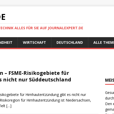
DE
TECHNIK ALLES FÜR SIE AUF JOURNALEXPERT.DE
NDHEIT
WIRTSCHAFT
DEUTSCHLAND
ALLE THEM
n – FSME-Risikogebiete für
s nicht nur Süddeutschland
MEI
Gesun
sikogebiete für Hirnhautentzündung gibt es nicht nur
durch
 Risikoregion für Hirnhautentzündung ist Niedersachsen,
Den e
ielt
[…]
gema