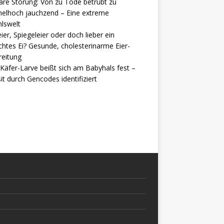
are Störung: Von zu Tode betrübt zu
elhoch jauchzend – Eine extreme
lswelt
ier, Spiegeleier oder doch lieber ein
htes Ei? Gesunde, cholesterinarme Eier-
reitung
Käfer-Larve beißt sich am Babyhals fest –
it durch Gencodes identifiziert