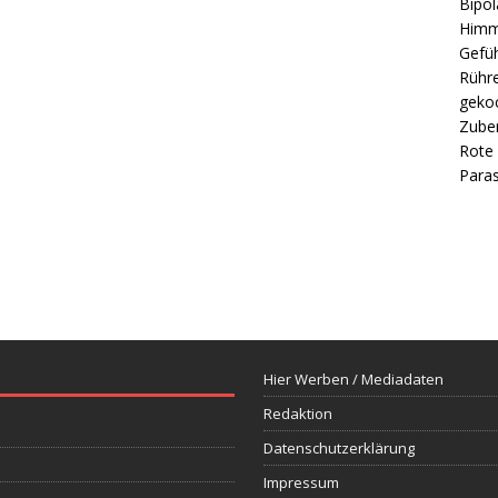
Bipol
Himm
Gefüh
Rühre
gekoc
Zube
Rote 
Paras
Hier Werben / Mediadaten
Redaktion
Datenschutzerklärung
Impressum