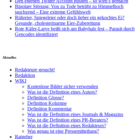
Den eigenen Twitter Account pushen – so wird’s gemacht
Bipolare Störung: Von zu Tode betrübt zu Himmelhoch
jauchzend – Eine extreme Gefühlswelt
Rühreier, Spiegeleier oder doch lieber ein gekochtes Ei?
Gesunde, cholesterinarme Eier-Zubereitung
Rote Käfer-Larve beißt sich am Babyhals fest – Parasit durch
Gencodes identifiziert
Aktuelles
Redakteure gesucht!
Redaktion
WIKI
Kostenlose Bilder sicher verwenden
Was ist die Definition eines Autors?
Definition Glosse?
Definition Kolumne
Definition Kommentar
Was ist die Definition eines Journals & Magazins
Was ist die Definition eines PR-Beraters?
Was ist die Definition eines Redakteurs?
Was genau ist eine Pressemitteilung?
Ratgeber