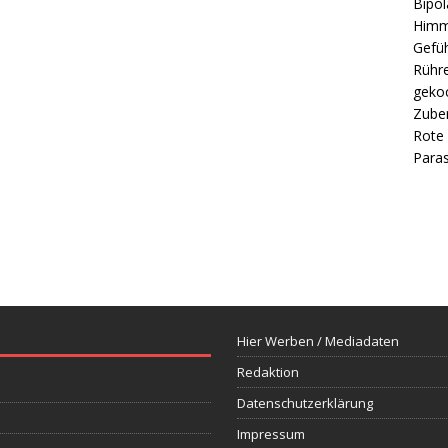
Bipol
Himm
Gefüh
Rühre
gekoc
Zube
Rote 
Paras
Hier Werben / Mediadaten
Redaktion
Datenschutzerklärung
Impressum