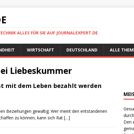
DE
TECHNIK ALLES FÜR SIE AUF JOURNALEXPERT.DE
NDHEIT
WIRTSCHAFT
DEUTSCHLAND
ALLE THEM
 bei Liebeskummer
t mit dem Leben bezahlt werden
MEI
Gesun
ielen Beziehungen gewaltig. Wer meint den entstandenen
durch
schaffen zu können, kann sich Rat
[…]
Den e
gema