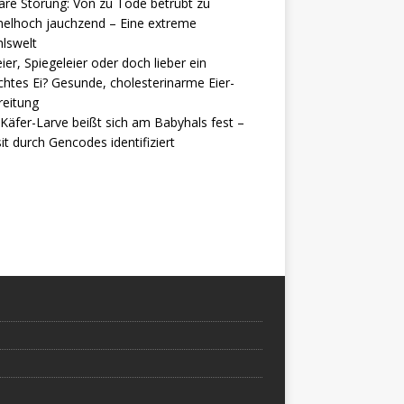
are Störung: Von zu Tode betrübt zu
elhoch jauchzend – Eine extreme
lswelt
ier, Spiegeleier oder doch lieber ein
htes Ei? Gesunde, cholesterinarme Eier-
reitung
Käfer-Larve beißt sich am Babyhals fest –
it durch Gencodes identifiziert