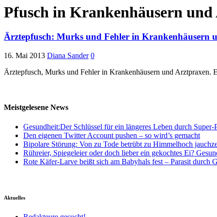
Pfusch in Krankenhäusern und
Ärztepfusch: Murks und Fehler in Krankenhäusern u
16. Mai 2013
Diana Sander
0
Ärztepfusch, Murks und Fehler in Krankenhäusern und Arztpraxen. E
Meistgelesene News
Gesundheit:Der Schlüssel für ein längeres Leben durch Super-P
Den eigenen Twitter Account pushen – so wird’s gemacht
Bipolare Störung: Von zu Tode betrübt zu Himmelhoch jauchz
Rühreier, Spiegeleier oder doch lieber ein gekochtes Ei? Gesun
Rote Käfer-Larve beißt sich am Babyhals fest – Parasit durch G
Aktuelles
Redakteure gesucht!