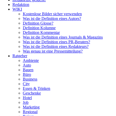
Redaktion
WIKI
Kostenlose Bilder sicher verwenden
Was ist die Definition eines Autors?
Definition Glosse?
Definition Kolumne
Definition Kommentar
Was ist die Definition eines Journals & Magazins
Was ist die Definition eines PR-Beraters?
Was ist die Definition eines Redakteurs?
Was genau ist eine Pressemitteilung?
Ratgeber
Ambiente
Auto
Bauen
Büro
Business
City
Essen & Trinken
Geschenke
Hotel
Job
Marketing
Regional