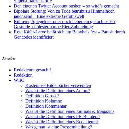
Super-Pflanzenstoffe
Den eigenen Twitter Account pushen – so wird’s gemacht
Bipolare Störung: Von zu Tode betrübt zu Himmelhoch
jauchzend – Eine extreme Gefühlswelt
Rühreier, Spiegeleier oder doch lieber ein gekochtes Ei?
Gesunde, cholesterinarme Eier-Zubereitung
Rote Käfer-Larve beißt sich am Babyhals fest – Parasit durch
Gencodes identifiziert
Aktuelles
Redakteure gesucht!
Redaktion
WIKI
Kostenlose Bilder sicher verwenden
Was ist die Definition eines Autors?
Definition Glosse?
Definition Kolumne
Definition Kommentar
Was ist die Definition eines Journals & Magazins
Was ist die Definition eines PR-Beraters?
Was ist die Definition eines Redakteurs?
Was genau ist eine Pressemitteilung?