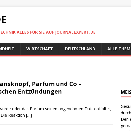
DE
TECHNIK ALLES FÜR SIE AUF JOURNALEXPERT.DE
NDHEIT
WIRTSCHAFT
DEUTSCHLAND
ALLE THEM
eansknopf, Parfum und Co –
ischen Entzündungen
MEI
Gesun
wurde oder das Parfum seinen angenehmen Duft entfaltet,
durch
. Die Reaktion
[…]
Den e
gema