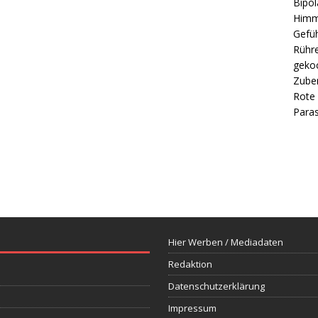
Bipol
Himm
Gefüh
Rühre
gekoc
Zube
Rote 
Paras
Hier Werben / Mediadaten
Redaktion
Datenschutzerklärung
Impressum