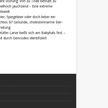
are Störung: Von zu Tode betrübt zu
elhoch jauchzend – Eine extreme
lswelt
ier, Spiegeleier oder doch lieber ein
htes Ei? Gesunde, cholesterinarme Eier-
reitung
Käfer-Larve beißt sich am Babyhals fest –
it durch Gencodes identifiziert