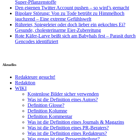
Super-Pflanzenstoffe
Den eigenen Twitter Account pushen – so wird’s gemacht
Bipolare Störung: Von zu Tode betrübt zu Himmelhoch
jauchzend – Eine extreme Gefühlswelt
Rühreier, Spiegeleier oder doch lieber ein gekochtes Ei?
Gesunde, cholesterinarme Eier-Zubereitung
Rote Käfer-Larve beißt sich am Babyhals fest – Parasit durch
Gencodes identifiziert
Aktuelles
Redakteure gesucht!
Redaktion
WIKI
Kostenlose Bilder sicher verwenden
Was ist die Definition eines Autors?
Definition Glosse?
Definition Kolumne
Definition Kommentar
Was ist die Definition eines Journals & Magazins
Was ist die Definition eines PR-Beraters?
Was ist die Definition eines Redakteurs?
Was genau ist eine Pressemitteilung?