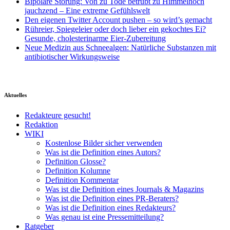
Bipolare Störung: Von zu Tode betrübt zu Himmelhoch
jauchzend – Eine extreme Gefühlswelt
Den eigenen Twitter Account pushen – so wird’s gemacht
Rühreier, Spiegeleier oder doch lieber ein gekochtes Ei?
Gesunde, cholesterinarme Eier-Zubereitung
Neue Medizin aus Schneealgen: Natürliche Substanzen mit
antibiotischer Wirkungsweise
Aktuelles
Redakteure gesucht!
Redaktion
WIKI
Kostenlose Bilder sicher verwenden
Was ist die Definition eines Autors?
Definition Glosse?
Definition Kolumne
Definition Kommentar
Was ist die Definition eines Journals & Magazins
Was ist die Definition eines PR-Beraters?
Was ist die Definition eines Redakteurs?
Was genau ist eine Pressemitteilung?
Ratgeber