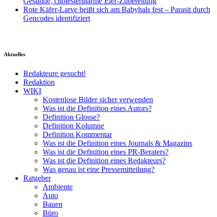
Gesunde, cholesterinarme Eier-Zubereitung
Rote Käfer-Larve beißt sich am Babyhals fest – Parasit durch
Gencodes identifiziert
Aktuelles
Redakteure gesucht!
Redaktion
WIKI
Kostenlose Bilder sicher verwenden
Was ist die Definition eines Autors?
Definition Glosse?
Definition Kolumne
Definition Kommentar
Was ist die Definition eines Journals & Magazins
Was ist die Definition eines PR-Beraters?
Was ist die Definition eines Redakteurs?
Was genau ist eine Pressemitteilung?
Ratgeber
Ambiente
Auto
Bauen
Büro