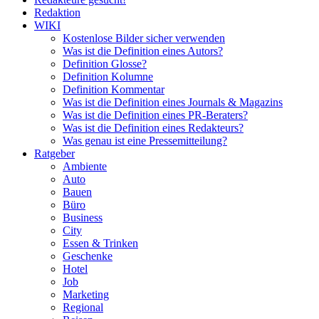
Redaktion
WIKI
Kostenlose Bilder sicher verwenden
Was ist die Definition eines Autors?
Definition Glosse?
Definition Kolumne
Definition Kommentar
Was ist die Definition eines Journals & Magazins
Was ist die Definition eines PR-Beraters?
Was ist die Definition eines Redakteurs?
Was genau ist eine Pressemitteilung?
Ratgeber
Ambiente
Auto
Bauen
Büro
Business
City
Essen & Trinken
Geschenke
Hotel
Job
Marketing
Regional