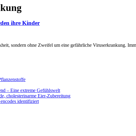
nkung
rden ihre Kinder
kheit, sondern ohne Zweifel um eine gefährliche Viruserkrankung. Im
flanzenstoffe
end – Eine extreme Gefühlswelt
de, cholesterinarme Eier-Zubereitung
encodes identifiziert