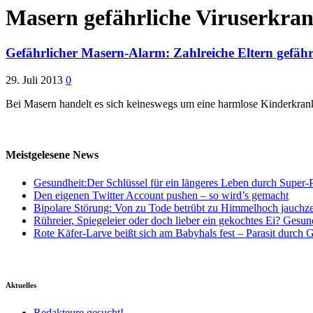
Masern gefährliche Viruserkra
Gefährlicher Masern-Alarm: Zahlreiche Eltern gefäh
29. Juli 2013
0
Bei Masern handelt es sich keineswegs um eine harmlose Kinderkran
Meistgelesene News
Gesundheit:Der Schlüssel für ein längeres Leben durch Super-P
Den eigenen Twitter Account pushen – so wird’s gemacht
Bipolare Störung: Von zu Tode betrübt zu Himmelhoch jauchz
Rühreier, Spiegeleier oder doch lieber ein gekochtes Ei? Gesun
Rote Käfer-Larve beißt sich am Babyhals fest – Parasit durch G
Aktuelles
Redakteure gesucht!