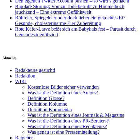
Den eigenen Twitter Account pushen – so wird’s gemacht
Bipolare Störung: Von zu Tode betrübt zu Himmelhoch
jauchzend – Eine extreme Gefühlswelt
Rühreier, Spiegeleier oder doch lieber ein gekochtes Ei?
Gesunde, cholesterinarme Eier-Zubereitung
Rote Käfer-Larve beißt sich am Babyhals fest – Parasit durch
Gencodes identifiziert
Aktuelles
Redakteure gesucht!
Redaktion
WIKI
Kostenlose Bilder sicher verwenden
Was ist die Definition eines Autors?
Definition Glosse?
Definition Kolumne
Definition Kommentar
Was ist die Definition eines Journals & Magazins
Was ist die Definition eines PR-Beraters?
Was ist die Definition eines Redakteurs?
Was genau ist eine Pressemitteilung?
Ratgeber