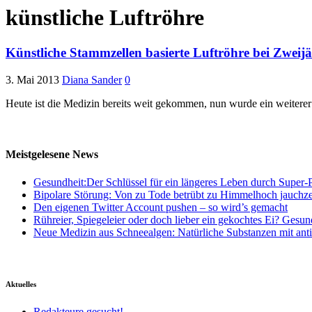
künstliche Luftröhre
Künstliche Stammzellen basierte Luftröhre bei Zweijäh
3. Mai 2013
Diana Sander
0
Heute ist die Medizin bereits weit gekommen, nun wurde ein weiterer
Meistgelesene News
Gesundheit:Der Schlüssel für ein längeres Leben durch Super-P
Bipolare Störung: Von zu Tode betrübt zu Himmelhoch jauchz
Den eigenen Twitter Account pushen – so wird’s gemacht
Rühreier, Spiegeleier oder doch lieber ein gekochtes Ei? Gesun
Neue Medizin aus Schneealgen: Natürliche Substanzen mit ant
Aktuelles
Redakteure gesucht!