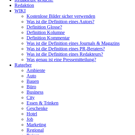
Redaktion
WIKI
Kostenlose Bilder sicher verwenden
Was ist die Definition eines Autors?
Definition Glosse?
Definition Kolumne
Definition Kommentar
Was ist die Definition eines Journals & Magazins
Was ist die Definition eines PR-Beraters?
Was ist die Definition eines Redakteurs?
Was genau ist eine Pressemitteilung?
Ratgeber
Ambiente
Auto
Bauen
Büro
Business
City
Essen & Trinken
Geschenke
Hotel
Job
Marketing
Regional