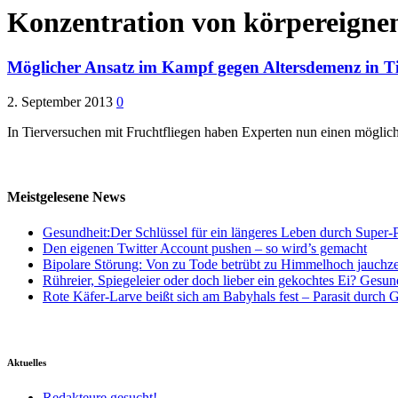
Konzentration von körpereigne
Möglicher Ansatz im Kampf gegen Altersdemenz in Ti
2. September 2013
0
In Tierversuchen mit Fruchtfliegen haben Experten nun einen mögl
Meistgelesene News
Gesundheit:Der Schlüssel für ein längeres Leben durch Super-P
Den eigenen Twitter Account pushen – so wird’s gemacht
Bipolare Störung: Von zu Tode betrübt zu Himmelhoch jauchz
Rühreier, Spiegeleier oder doch lieber ein gekochtes Ei? Gesun
Rote Käfer-Larve beißt sich am Babyhals fest – Parasit durch G
Aktuelles
Redakteure gesucht!