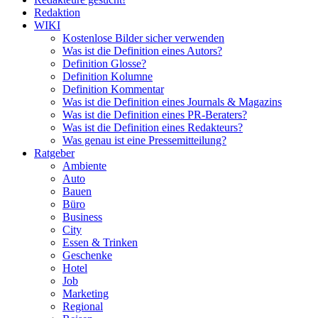
Redaktion
WIKI
Kostenlose Bilder sicher verwenden
Was ist die Definition eines Autors?
Definition Glosse?
Definition Kolumne
Definition Kommentar
Was ist die Definition eines Journals & Magazins
Was ist die Definition eines PR-Beraters?
Was ist die Definition eines Redakteurs?
Was genau ist eine Pressemitteilung?
Ratgeber
Ambiente
Auto
Bauen
Büro
Business
City
Essen & Trinken
Geschenke
Hotel
Job
Marketing
Regional