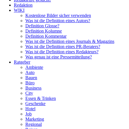
Redaktion
WIKI
Kostenlose Bilder sicher verwenden
Was ist die Definition eines Autors?
Definition Glosse?
Definition Kolumne
Definition Kommentar
Was ist die Definition eines Journals & Magazins
Was ist die Definition eines PR-Beraters?
Was ist die Definition eines Redakteurs?
Was genau ist eine Pressemitteilung?
Ratgeber
Ambiente
Auto
Bauen
Büro
Business
City
Essen & Trinken
Geschenke
Hotel
Job
Marketing
Regional