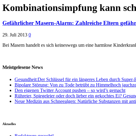
Kombinationsimpfung kann sch
Gefährlicher Masern-Alarm: Zahlreiche Eltern gefäh
29. Juli 2013
0
Bei Masern handelt es sich keineswegs um eine harmlose Kinderkran
Meistgelesene News
Gesundheit:Der Schlüssel für ein längeres Leben durch Super-P
Bipolare Störung: Von zu Tode betrübt zu Himmelhoch jauchz
Den eigenen Twitter Account pushen – so wird’s gemacht
Rühreier, Spiegeleier oder doch lieber ein gekochtes Ei? Gesun
Neue Medizin aus Schneealgen: Natürliche Substanzen mit ant
Aktuelles
Redakteure gesucht!