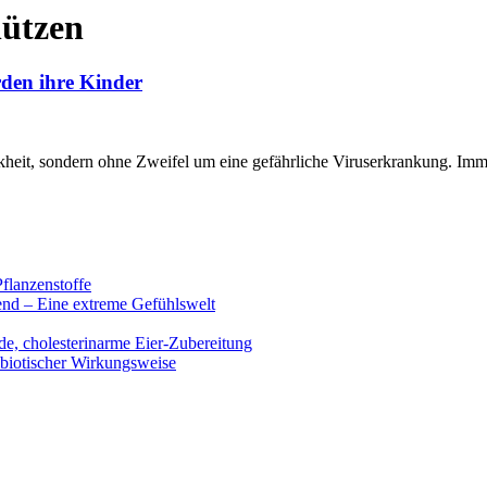
ützen
rden ihre Kinder
kheit, sondern ohne Zweifel um eine gefährliche Viruserkrankung. Im
flanzenstoffe
end – Eine extreme Gefühlswelt
de, cholesterinarme Eier-Zubereitung
ibiotischer Wirkungsweise