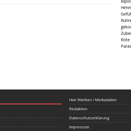
Bipol
Himm
Gefüh
Rühre
gekoc
Zube
Rote 
Paras
Hier Werben / Mediadaten
Redaktion
Datenschutzerklärung
Impressum