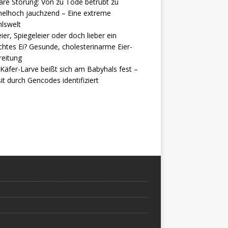
are Störung: Von zu Tode betrübt zu
elhoch jauchzend – Eine extreme
lswelt
ier, Spiegeleier oder doch lieber ein
htes Ei? Gesunde, cholesterinarme Eier-
reitung
Käfer-Larve beißt sich am Babyhals fest –
it durch Gencodes identifiziert