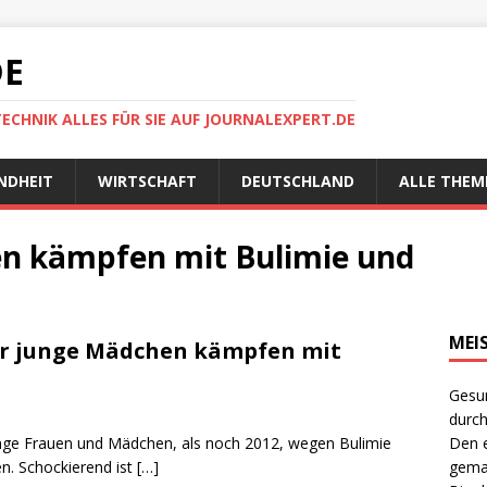
DE
TECHNIK ALLES FÜR SIE AUF JOURNALEXPERT.DE
NDHEIT
WIRTSCHAFT
DEUTSCHLAND
ALLE THEM
 kämpfen mit Bulimie und
MEI
r junge Mädchen kämpfen mit
Gesun
durch
unge Frauen und Mädchen, als noch 2012, wegen Bulimie
Den e
n. Schockierend ist
[…]
gema