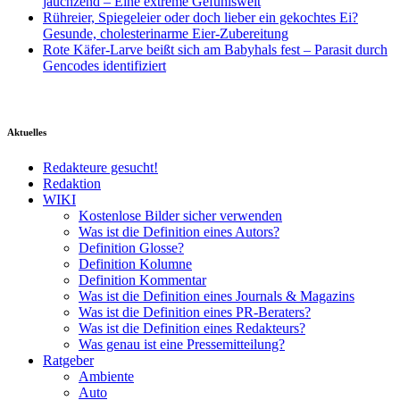
jauchzend – Eine extreme Gefühlswelt
Rühreier, Spiegeleier oder doch lieber ein gekochtes Ei?
Gesunde, cholesterinarme Eier-Zubereitung
Rote Käfer-Larve beißt sich am Babyhals fest – Parasit durch
Gencodes identifiziert
Aktuelles
Redakteure gesucht!
Redaktion
WIKI
Kostenlose Bilder sicher verwenden
Was ist die Definition eines Autors?
Definition Glosse?
Definition Kolumne
Definition Kommentar
Was ist die Definition eines Journals & Magazins
Was ist die Definition eines PR-Beraters?
Was ist die Definition eines Redakteurs?
Was genau ist eine Pressemitteilung?
Ratgeber
Ambiente
Auto