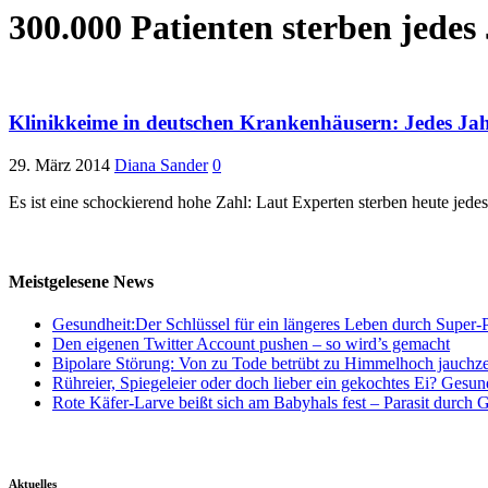
300.000 Patienten sterben jedes
Klinikkeime in deutschen Krankenhäusern: Jedes Jahr
29. März 2014
Diana Sander
0
Es ist eine schockierend hohe Zahl: Laut Experten sterben heute jed
Meistgelesene News
Gesundheit:Der Schlüssel für ein längeres Leben durch Super-P
Den eigenen Twitter Account pushen – so wird’s gemacht
Bipolare Störung: Von zu Tode betrübt zu Himmelhoch jauchz
Rühreier, Spiegeleier oder doch lieber ein gekochtes Ei? Gesun
Rote Käfer-Larve beißt sich am Babyhals fest – Parasit durch G
Aktuelles