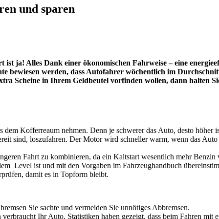
ren und sparen
 ist ja!
Alles Dank einer ökonomischen Fahrweise – eine energiee
e bewiesen werden, dass Autofahrer wöchentlich im Durchschnitt 
tra Scheine in Ihrem Geldbeutel vorfinden wollen, dann halten Sie
aus dem Kofferreaum nehmen. Denn je schwerer das Auto, desto höher i
reit sind, loszufahren. Der Motor wird schneller warm, wenn das Auto e
ängeren Fahrt zu kombinieren, da ein Kaltstart wesentlich mehr Benzin 
imalem Level ist und mit den Vorgaben im Fahrzeughandbuch übereinsti
prüfen, damit es in Topform bleibt.
 bremsen Sie sachte und vermeiden Sie unnötiges Abbremsen.
n verbraucht Ihr Auto. Statistiken haben gezeigt, dass beim Fahren m