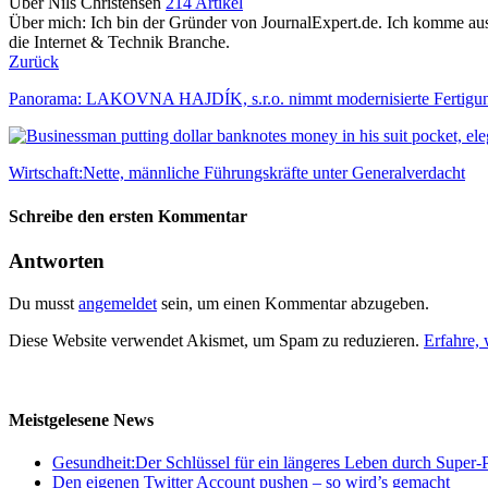
Über Nils Christensen
214 Artikel
Über mich: Ich bin der Gründer von JournalExpert.de. Ich komme au
die Internet & Technik Branche.
Zurück
Panorama: LAKOVNA HAJDÍK, s.r.o. nimmt modernisierte Fertigungsst
Wirtschaft:Nette, männliche Führungskräfte unter Generalverdacht
Schreibe den ersten Kommentar
Antworten
Du musst
angemeldet
sein, um einen Kommentar abzugeben.
Diese Website verwendet Akismet, um Spam zu reduzieren.
Erfahre,
Meistgelesene News
Gesundheit:Der Schlüssel für ein längeres Leben durch Super-P
Den eigenen Twitter Account pushen – so wird’s gemacht