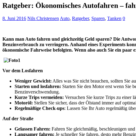
Ratgeber: Ökonomisches Autofahren – fah
8. Juni 2016
Nils Christensen
Auto
,
Ratgeber
,
Sparen
,
Tanken
0
Kann man Auto fahren und gleichzeitig Geld sparen?
Die Antwort
Benzinverbrauch zu verringern. Anhand eines Experiments konnt
ökonomische Fahrweise befolgten. Wenn also auch Sie ein paar ex
Vor dem Losfahren
Weniger Gewicht:
Alles was Sie nicht brauchen, sollten Sie 
Starten und losfahren:
Starten Sie den Motor erst wenn Sie be
Benzinverschwendung.
Kurze Trips vermeiden:
Versuchen Sie kurze Trips zu einer l
Motoröl:
Stellen Sie sicher, dass der Ölstand immer auf opt
Regelmäßige Check-ups
: Lassen Sie Ihr Auto regelmäßig über
Auf der Straße
Gelassen Fahren:
Fahren Sie gleichmäßig, beschleunigen und
Langsamer fahren:
Je schneller Sie fahren, desto mehr Benzi