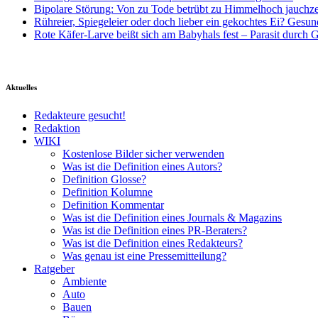
Bipolare Störung: Von zu Tode betrübt zu Himmelhoch jauchz
Rühreier, Spiegeleier oder doch lieber ein gekochtes Ei? Gesun
Rote Käfer-Larve beißt sich am Babyhals fest – Parasit durch G
Aktuelles
Redakteure gesucht!
Redaktion
WIKI
Kostenlose Bilder sicher verwenden
Was ist die Definition eines Autors?
Definition Glosse?
Definition Kolumne
Definition Kommentar
Was ist die Definition eines Journals & Magazins
Was ist die Definition eines PR-Beraters?
Was ist die Definition eines Redakteurs?
Was genau ist eine Pressemitteilung?
Ratgeber
Ambiente
Auto
Bauen