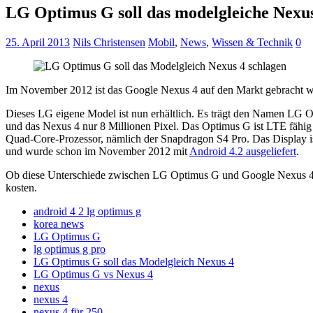
LG Optimus G soll das modelgleiche Nexus
25. April 2013
Nils Christensen
Mobil
,
News
,
Wissen & Technik
0
Im November 2012 ist das Google Nexus 4 auf den Markt gebracht wor
Dieses LG eigene Model ist nun erhältlich. Es trägt den Namen LG
und das Nexus 4 nur 8 Millionen Pixel. Das Optimus G ist LTE fähig
Quad-Core-Prozessor, nämlich der Snapdragon S4 Pro. Das Display ist
und wurde schon im November 2012 mit
Android 4.2 ausgeliefert
.
Ob diese Unterschiede zwischen LG Optimus G und Google Nexus 4 d
kosten.
android 4 2 lg optimus g
korea news
LG Optimus G
lg optimus g pro
LG Optimus G soll das Modelgleich Nexus 4
LG Optimus G vs Nexus 4
nexus
nexus 4
nexus 4 für 250