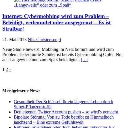
Internet: Cybermobbing wird zum Problem –
Beleidigt, verleumdet oder ausgegrenzt – Es ist
Strafbar!
21. Mai 2013
Nils Christensen
0
Neue Studie beweist. Mobbing im Netz bommt und wird zum
Problem. Jeder fünfte Schüler ist bereits Cybermobbing Opfer. Nur
aus Langeweile und zum Spaß beleidigten,
[…]
Seitennummerierung
1
2
»
der
Beiträge
Meistgelesene News
Gesundheit:Der Schlüssel für ein längeres Leben durch
Super-Pflanzenstoffe
Den eigenen Twitter Account pushen – so wird’s gemacht
Bipolare Störung: Von zu Tode betrübt zu Himmelhoch
jauchzend – Eine extreme Gefühlswelt
Rühreier, Spiegeleier oder doch lieber ein gekochtes Ei?