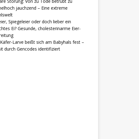
are Störung: Von zu Tode betrübt zu
elhoch jauchzend – Eine extreme
lswelt
ier, Spiegeleier oder doch lieber ein
htes Ei? Gesunde, cholesterinarme Eier-
reitung
Käfer-Larve beißt sich am Babyhals fest –
it durch Gencodes identifiziert