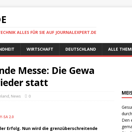
DE
TECHNIK ALLES FÜR SIE AUF JOURNALEXPERT.DE
NDHEIT
WIRTSCHAFT
DEUTSCHLAND
ALLE THEM
nde Messe: Die Gewa
ieder statt
MEI
hland
,
News
0
Gesun
durch
Y-SA 2.0
Den e
gema
ler Erfolg. Nun wird die grenzüberschreitende