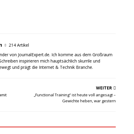
n
214 Artikel
ründer von JournalExpert.de. Ich komme aus dem Großraum
chreiben inspirieren mich hauptsächlich skurrile und
ewegt und prägt die Internet & Technik Branche.
WEITER
amit
„Functional Training“ ist heute voll angesagt –
Gewichte heben, war gestern