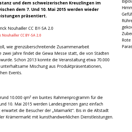
Bipol
stanz und dem schweizerischen Kreuzlingen im
Himm
ischen dem 7. Und 10. Mai 2015 werden wieder
Gefüh
eistungen präsentiert.
Rühre
gekoc
Zube
k Nouhailler
CC BY-SA 2.0
Rote 
Paras
oll, wie grenzüberschreitende Zusammenarbeit
lle zwei Jahre findet die Gewa Messe statt, die von Städten
 wurde. Schon 2013 konnte die Veranstaltung etwa 70.000
unterhaltsame Mischung aus Produktpräsentationen,
chen Events.
 rund 10.000 qm² ein buntes Rahmenprogramm für die
 und 10. Mai 2015 werden Landesgrenzen ganz einfach
rwartet die Besucher der „Maimarkt“. Bis in die Altstadt
er Krämermarkt mit kunsthandwerklichen Dienstleistungen.