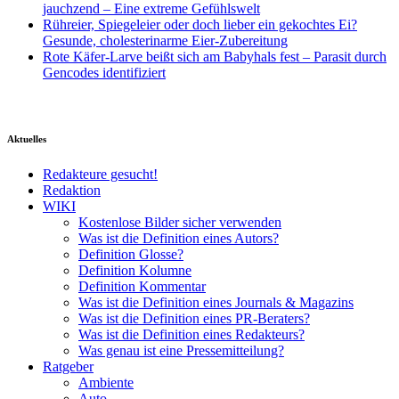
jauchzend – Eine extreme Gefühlswelt
Rühreier, Spiegeleier oder doch lieber ein gekochtes Ei?
Gesunde, cholesterinarme Eier-Zubereitung
Rote Käfer-Larve beißt sich am Babyhals fest – Parasit durch
Gencodes identifiziert
Aktuelles
Redakteure gesucht!
Redaktion
WIKI
Kostenlose Bilder sicher verwenden
Was ist die Definition eines Autors?
Definition Glosse?
Definition Kolumne
Definition Kommentar
Was ist die Definition eines Journals & Magazins
Was ist die Definition eines PR-Beraters?
Was ist die Definition eines Redakteurs?
Was genau ist eine Pressemitteilung?
Ratgeber
Ambiente
Auto