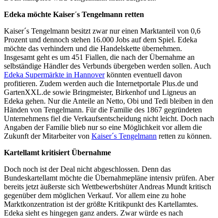
Edeka möchte Kaiser´s Tengelmann retten
Kaiser´s Tengelmann besitzt zwar nur einen Marktanteil von 0,6
Prozent und dennoch stehen 16.000 Jobs auf dem Spiel. Edeka
möchte das verhindern und die Handelskette übernehmen.
Insgesamt geht es um 451 Fiallen, die nach der Übernahme an
selbständige Händler des Verbunds übergeben werden sollen. Auch
Edeka Supermärkte in Hannover
könnten eventuell davon
profitieren. Zudem werden auch die Internetportale Plus.de und
GartenXXL.de sowie Bringmeister, Birkenhof und Ligneus an
Edeka gehen. Nur die Anteile an Netto, Obi und Tedi bleiben in den
Händen von Tengelmann. Für die Familie des 1867 gegründeten
Unternehmens fiel die Verkaufsentscheidung nicht leicht. Doch nach
Angaben der Familie blieb nur so eine Möglichkeit vor allem die
Zukunft der Mitarbeiter von
Kaiser´s Tengelmann
retten zu können.
Kartellamt kritisiert Übernahme
Doch noch ist der Deal nicht abgeschlossen. Denn das
Bundeskartellamt möchte die Übernahmepläne intensiv prüfen. Aber
bereits jetzt äußerste sich Wettbewerbshüter Andreas Mundt kritisch
gegenüber dem möglichen Verkauf. Vor allem eine zu hohe
Marktkonzentration ist der größte Kritikpunkt des Kartellamtes.
Edeka sieht es hingegen ganz anders. Zwar würde es nach