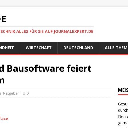
DE
TECHNIK ALLES FÜR SIE AUF JOURNALEXPERT.DE
NDHEIT
WIRTSCHAFT
DEUTSCHLAND
ALLE THEM
 Bausoftware feiert
um
MEI
s
,
Ratgeber
0
Gesun
durch
Den e
gema