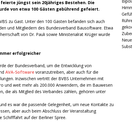
Bipol
eierte jüngst sein 20jähriges Bestehen. Die
Himm
wurde von etwa 100 Gästen gebührend gefeiert.
Gefüh
Rühre
BVBS zu Gast. Unter den 100 Gästen befanden sich auch
gekoc
nden und Mitgliedern des Bundesverband Bausoftware. Etwa
Zube
rrschaft von Dr. Pauli sowie Ministerialrat Krüger wurde
Neue 
Subst
mmer erfolgreicher
rde der Bundesverband, um die Entwicklung von
und
AVA-Software
voranzutreiben, aber auch für die
lungen. Inzwischen vertritt der BVBS Unternehmen mit
o und weit mehr als 200.000 Anwendern, die im Bauwesen
, die als Mitglied des Verbandes zählen, gehören unter
en und es war die passende Gelegenheit, um neue Kontakte zu
ssen, aber auch beim Abschluss der Veranstaltung
 Schifffahrt auf der Berliner Spree.