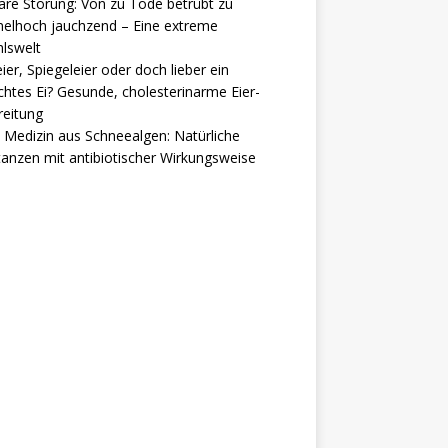
are Störung: Von zu Tode betrübt zu
elhoch jauchzend – Eine extreme
lswelt
ier, Spiegeleier oder doch lieber ein
htes Ei? Gesunde, cholesterinarme Eier-
reitung
Medizin aus Schneealgen: Natürliche
anzen mit antibiotischer Wirkungsweise