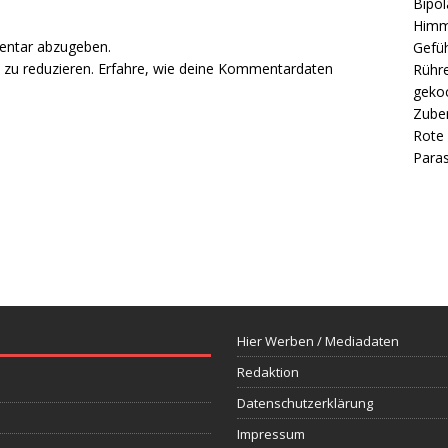
Bipol
Himm
entar abzugeben.
Gefüh
zu reduzieren.
Erfahre, wie deine Kommentardaten
Rühre
gekoc
Zube
Rote 
Paras
Hier Werben / Mediadaten
Redaktion
Datenschutzerklärung
Impressum