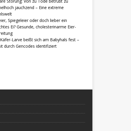
are Störung: Von zu Tode betrübt zu
elhoch jauchzend – Eine extreme
lswelt
ier, Spiegeleier oder doch lieber ein
htes Ei? Gesunde, cholesterinarme Eier-
reitung
Käfer-Larve beißt sich am Babyhals fest –
it durch Gencodes identifiziert