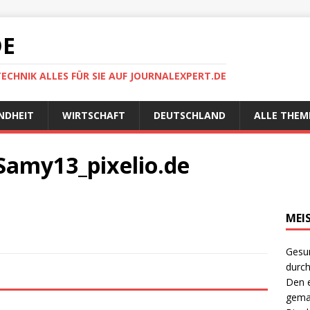
DE
TECHNIK ALLES FÜR SIE AUF JOURNALEXPERT.DE
NDHEIT
WIRTSCHAFT
DEUTSCHLAND
ALLE THEM
Samy13_pixelio.de
MEI
Gesun
durch
Den e
gema