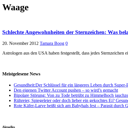
Waage
Schlechte Angewohnheiten der Sternzeichen: Was belas
20. November 2012
Tamara Boog
0
Astrologen aus den USA haben festgestellt, dass jedes Sternzeichen e
Meistgelesene News
Gesundheit:Der Schlüssel für ein längeres Leben durch Super-P
Den eigenen Twitter Account pushen – so wird’s gemacht
Bipolare Störung: Von zu Tode betrübt zu Himmelhoch jauchz
Rühreier, Spiegeleier oder doch lieber ein gekochtes Ei? Gesun
Rote Käfer-Larve beißt sich am Babyhals fest – Parasit durch G
Aktuelles