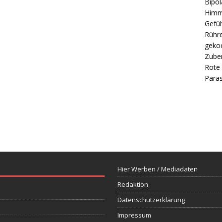
Bipol
Himm
Gefüh
Rühre
gekoc
Zube
Rote 
Paras
Hier Werben / Mediadaten
Redaktion
Datenschutzerklärung
Impressum