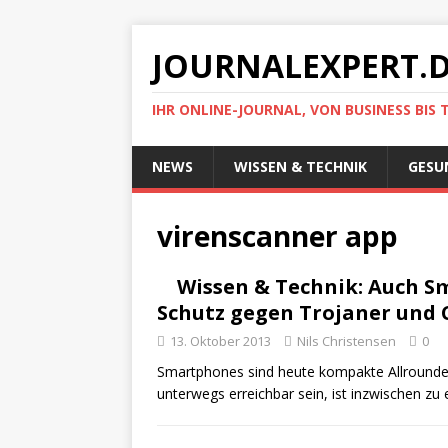
JOURNALEXPERT.
IHR ONLINE-JOURNAL, VON BUSINESS BIS 
NEWS
WISSEN & TECHNIK
GESU
virenscanner app
Wissen & Technik: Auch S
Schutz gegen Trojaner und 
13. Oktober 2013
Nils Christensen
0
Smartphones sind heute kompakte Allrounder, 
unterwegs erreichbar sein, ist inzwischen z