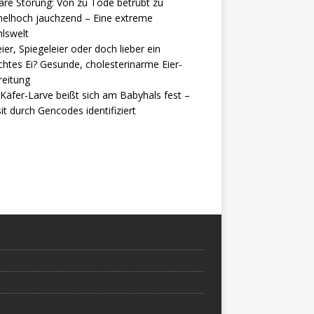
are Störung: Von zu Tode betrübt zu
elhoch jauchzend – Eine extreme
lswelt
ier, Spiegeleier oder doch lieber ein
htes Ei? Gesunde, cholesterinarme Eier-
reitung
Käfer-Larve beißt sich am Babyhals fest –
it durch Gencodes identifiziert