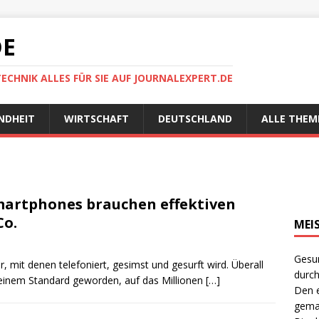
DE
TECHNIK ALLES FÜR SIE AUF JOURNALEXPERT.DE
NDHEIT
WIRTSCHAFT
DEUTSCHLAND
ALLE THEM
martphones brauchen effektiven
Co.
MEI
Gesun
mit denen telefoniert, gesimst und gesurft wird. Überall
durch
u einem Standard geworden, auf das Millionen
[…]
Den e
gema