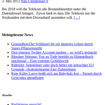
3. Mai 2013
Nils Christensen
0
Bis 2018 will die Telekom alle Bestandskunden unter die
Datendrossel bringen. Zuvor hieß es dass Die Telekom nur die
Neukunden mit dem Drosseltarif ausstatten will.
[…]
Meistgelesene News
Gesundheit:Der Schlüssel für ein längeres Leben durch
Super-Pflanzenstoffe
Den eigenen Twitter Account pushen – so wird’s gemacht
Bipolare Störung: Von zu Tode betrübt zu Himmelhoch
jauchzend – Eine extreme Gefühlswelt
Rühreier, Spiegeleier oder doch lieber ein gekochtes Ei?
Gesunde, cholesterinarme Eier-Zubereitung
Rote Käfer-Larve beißt sich am Babyhals fest – Parasit durch
Gencodes identifiziert
Aktuelles
Redakteure gesucht!