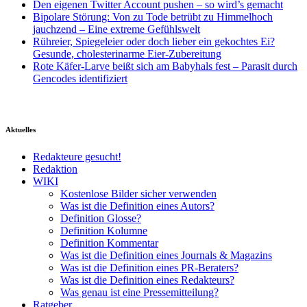
Den eigenen Twitter Account pushen – so wird’s gemacht
Bipolare Störung: Von zu Tode betrübt zu Himmelhoch
jauchzend – Eine extreme Gefühlswelt
Rühreier, Spiegeleier oder doch lieber ein gekochtes Ei?
Gesunde, cholesterinarme Eier-Zubereitung
Rote Käfer-Larve beißt sich am Babyhals fest – Parasit durch
Gencodes identifiziert
Aktuelles
Redakteure gesucht!
Redaktion
WIKI
Kostenlose Bilder sicher verwenden
Was ist die Definition eines Autors?
Definition Glosse?
Definition Kolumne
Definition Kommentar
Was ist die Definition eines Journals & Magazins
Was ist die Definition eines PR-Beraters?
Was ist die Definition eines Redakteurs?
Was genau ist eine Pressemitteilung?
Ratgeber