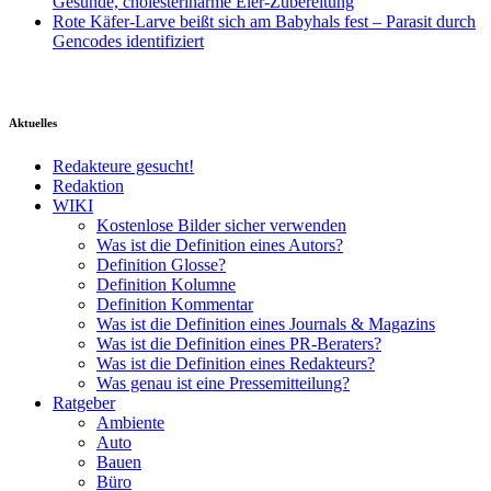
Gesunde, cholesterinarme Eier-Zubereitung
Rote Käfer-Larve beißt sich am Babyhals fest – Parasit durch
Gencodes identifiziert
Aktuelles
Redakteure gesucht!
Redaktion
WIKI
Kostenlose Bilder sicher verwenden
Was ist die Definition eines Autors?
Definition Glosse?
Definition Kolumne
Definition Kommentar
Was ist die Definition eines Journals & Magazins
Was ist die Definition eines PR-Beraters?
Was ist die Definition eines Redakteurs?
Was genau ist eine Pressemitteilung?
Ratgeber
Ambiente
Auto
Bauen
Büro