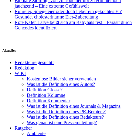
Bipolare Störung: Von zu Tode betrübt zu Himmelhoch
jauchzend – Eine extreme Gefühlswelt
Rühreier, Spiegeleier oder doch lieber ein gekochtes Ei?
Gesunde, cholesterinarme Eier-Zubereitung
Rote Käfer-Larve beißt sich am Babyhals fest – Parasit durch
Gencodes identifiziert
Aktuelles
Redakteure gesucht!
Redaktion
WIKI
Kostenlose Bilder sicher verwenden
Was ist die Definition eines Autors?
Definition Glosse?
Definition Kolumne
Definition Kommentar
Was ist die Definition eines Journals & Magazins
Was ist die Definition eines PR-Beraters?
Was ist die Definition eines Redakteurs?
Was genau ist eine Pressemitteilung?
Ratgeber
Ambiente