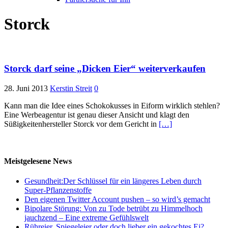
Storck
Storck darf seine „Dicken Eier“ weiterverkaufen
28. Juni 2013
Kerstin Streit
0
Kann man die Idee eines Schokokusses in Eiform wirklich stehlen?
Eine Werbeagentur ist genau dieser Ansicht und klagt den
Süßigkeitenhersteller Storck vor dem Gericht in
[…]
Meistgelesene News
Gesundheit:Der Schlüssel für ein längeres Leben durch
Super-Pflanzenstoffe
Den eigenen Twitter Account pushen – so wird’s gemacht
Bipolare Störung: Von zu Tode betrübt zu Himmelhoch
jauchzend – Eine extreme Gefühlswelt
Rühreier, Spiegeleier oder doch lieber ein gekochtes Ei?