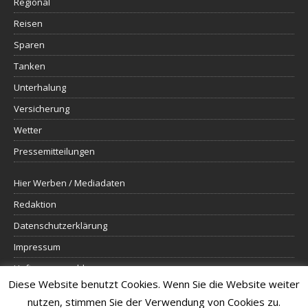
Regional
Reisen
Sparen
Tanken
Unterhalung
Versicherung
Wetter
Pressemitteilungen
Hier Werben / Mediadaten
Redaktion
Datenschutzerklärung
Impressum
Haftungsausschluss
Diese Website benutzt Cookies. Wenn Sie die Website weiter
sitemap
nutzen, stimmen Sie der Verwendung von Cookies zu.