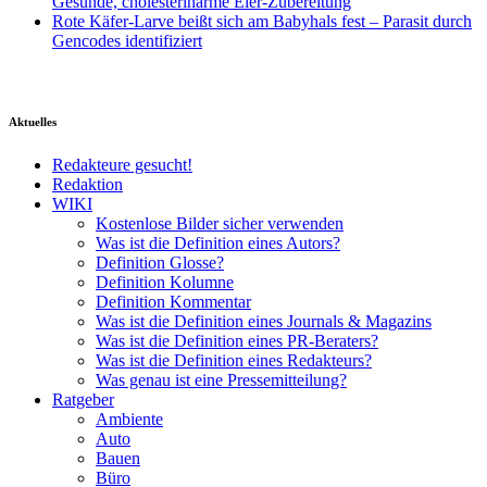
Gesunde, cholesterinarme Eier-Zubereitung
Rote Käfer-Larve beißt sich am Babyhals fest – Parasit durch
Gencodes identifiziert
Aktuelles
Redakteure gesucht!
Redaktion
WIKI
Kostenlose Bilder sicher verwenden
Was ist die Definition eines Autors?
Definition Glosse?
Definition Kolumne
Definition Kommentar
Was ist die Definition eines Journals & Magazins
Was ist die Definition eines PR-Beraters?
Was ist die Definition eines Redakteurs?
Was genau ist eine Pressemitteilung?
Ratgeber
Ambiente
Auto
Bauen
Büro