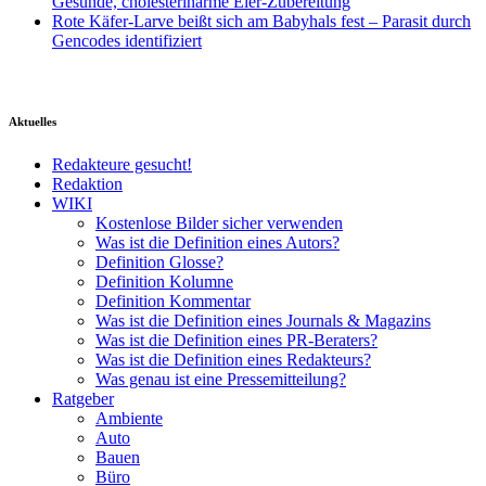
Gesunde, cholesterinarme Eier-Zubereitung
Rote Käfer-Larve beißt sich am Babyhals fest – Parasit durch
Gencodes identifiziert
Aktuelles
Redakteure gesucht!
Redaktion
WIKI
Kostenlose Bilder sicher verwenden
Was ist die Definition eines Autors?
Definition Glosse?
Definition Kolumne
Definition Kommentar
Was ist die Definition eines Journals & Magazins
Was ist die Definition eines PR-Beraters?
Was ist die Definition eines Redakteurs?
Was genau ist eine Pressemitteilung?
Ratgeber
Ambiente
Auto
Bauen
Büro