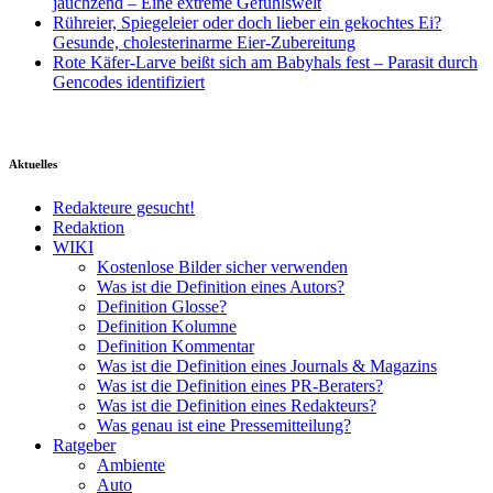
jauchzend – Eine extreme Gefühlswelt
Rühreier, Spiegeleier oder doch lieber ein gekochtes Ei?
Gesunde, cholesterinarme Eier-Zubereitung
Rote Käfer-Larve beißt sich am Babyhals fest – Parasit durch
Gencodes identifiziert
Aktuelles
Redakteure gesucht!
Redaktion
WIKI
Kostenlose Bilder sicher verwenden
Was ist die Definition eines Autors?
Definition Glosse?
Definition Kolumne
Definition Kommentar
Was ist die Definition eines Journals & Magazins
Was ist die Definition eines PR-Beraters?
Was ist die Definition eines Redakteurs?
Was genau ist eine Pressemitteilung?
Ratgeber
Ambiente
Auto