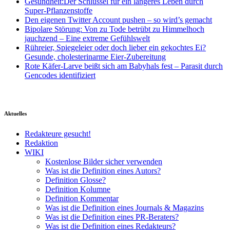
Gesundheit:Der Schlüssel für ein längeres Leben durch
Super-Pflanzenstoffe
Den eigenen Twitter Account pushen – so wird’s gemacht
Bipolare Störung: Von zu Tode betrübt zu Himmelhoch
jauchzend – Eine extreme Gefühlswelt
Rühreier, Spiegeleier oder doch lieber ein gekochtes Ei?
Gesunde, cholesterinarme Eier-Zubereitung
Rote Käfer-Larve beißt sich am Babyhals fest – Parasit durch
Gencodes identifiziert
Aktuelles
Redakteure gesucht!
Redaktion
WIKI
Kostenlose Bilder sicher verwenden
Was ist die Definition eines Autors?
Definition Glosse?
Definition Kolumne
Definition Kommentar
Was ist die Definition eines Journals & Magazins
Was ist die Definition eines PR-Beraters?
Was ist die Definition eines Redakteurs?