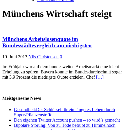
Münchens Wirtschaft steigt
Münchens Arbeitslosenquote im
Bundesstädtevergleich am niedrigsten
19. Juni 2013
Nils Christensen
0
Im Frühjahr war auf dem bundesweiten Arbeitsmarkt eine leicht
Erholung zu spüren. Bayern konnte im Bundesdurchschnitt sogar
mit 3,9 Prozent die niedrigste Quote erzielen. Chef
[…]
Meistgelesene News
Gesundheit:Der Schlüssel für ein längeres Leben durch
Super-Pflanzenstoffe
Den eigenen Twitter Account pushen – so wird’s gemacht
Bipolare Störung: Von zu Tode betrübt zu Himmelhoch