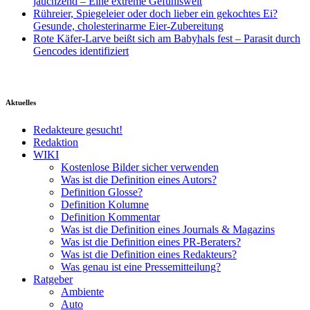
jauchzend – Eine extreme Gefühlswelt
Rühreier, Spiegeleier oder doch lieber ein gekochtes Ei?
Gesunde, cholesterinarme Eier-Zubereitung
Rote Käfer-Larve beißt sich am Babyhals fest – Parasit durch
Gencodes identifiziert
Aktuelles
Redakteure gesucht!
Redaktion
WIKI
Kostenlose Bilder sicher verwenden
Was ist die Definition eines Autors?
Definition Glosse?
Definition Kolumne
Definition Kommentar
Was ist die Definition eines Journals & Magazins
Was ist die Definition eines PR-Beraters?
Was ist die Definition eines Redakteurs?
Was genau ist eine Pressemitteilung?
Ratgeber
Ambiente
Auto