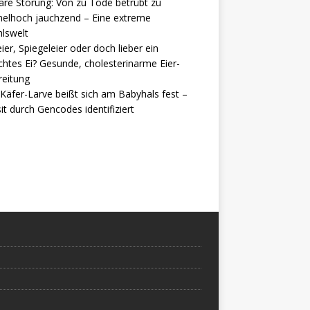
are Störung: Von zu Tode betrübt zu
elhoch jauchzend – Eine extreme
lswelt
ier, Spiegeleier oder doch lieber ein
htes Ei? Gesunde, cholesterinarme Eier-
reitung
Käfer-Larve beißt sich am Babyhals fest –
it durch Gencodes identifiziert