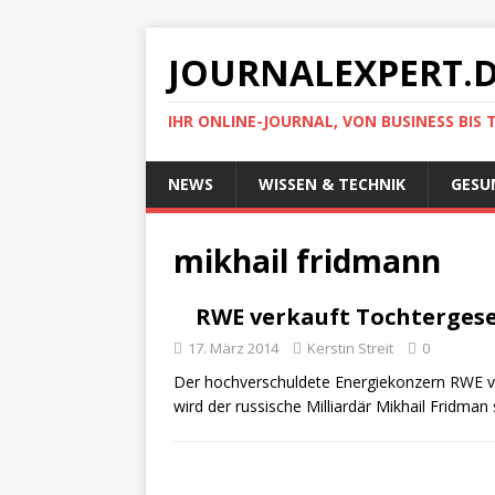
JOURNALEXPERT.
IHR ONLINE-JOURNAL, VON BUSINESS BIS 
NEWS
WISSEN & TECHNIK
GESU
mikhail fridmann
RWE verkauft Tochtergesel
17. März 2014
Kerstin Streit
0
Der hochverschuldete Energiekonzern RWE ve
wird der russische Milliardär Mikhail Fridma