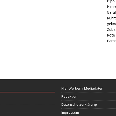
Bipol
Himm
Gefüh
Rühre
gekoc
Zube
Rote 
Paras
Hier Werben / Mediadaten
Redaktion
Datenschutzerklärung
Impressum