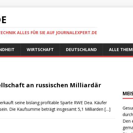
DE
TECHNIK ALLES FÜR SIE AUF JOURNALEXPERT.DE
NDHEIT
WIRTSCHAFT
DEUTSCHLAND
ALLE THEM
lschaft an russischen Milliardär
MEI
rkauft seine bislang profitable Sparte RWE Dea. Käufer
Gesun
n sein. Die Kaufsumme beträgt insgesamt 5,1 Milliarden
[…]
durch
Den e
gema