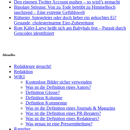
Den eigenen Twitter Account pushen – so wird’s gemacht
Bipolare Störung: Von zu Tode betrübt zu Himmelhoch
jauchzend – Eine extreme Gefühlswelt
Rühreier, Spiegeleier oder doch lieber ein gekochtes Ei?
Gesunde, cholesterinarme Eier-Zubereitung
Rote Käfer-Larve beißt sich am Babyhals fest – Parasit durch
Gencodes identifiziert
Aktuelles
Redakteure gesucht!
Redaktion
WIKI
Kostenlose Bilder sicher verwenden
Was ist die Definition eines Autors?
Definition Glosse?
Definition Kolumne
Definition Kommentar
Was ist die Definition eines Journals & Magazins
Was ist die Definition eines PR-Beraters?
Was ist die Definition eines Redakteurs?
Was genau ist eine Pressemitteilung?
Ratgeber