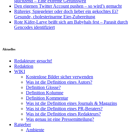
jauchzend – Eine extreme Gefühlswelt
Den eigenen Twitter Account pushen – so wird’s gemacht
Rühreier, Spiegeleier oder doch lieber ein gekochtes Ei?
Gesunde, cholesterinarme Eier-Zubereitung
Rote Käfer-Larve beißt sich am Babyhals fest – Parasit durch
Gencodes identifiziert
Aktuelles
Redakteure gesucht!
Redaktion
WIKI
Kostenlose Bilder sicher verwenden
Was ist die Definition eines Autors?
Definition Glosse?
Definition Kolumne
Definition Kommentar
Was ist die Definition eines Journals & Magazins
Was ist die Definition eines PR-Beraters?
Was ist die Definition eines Redakteurs?
Was genau ist eine Pressemitteilung?
Ratgeber
Ambiente