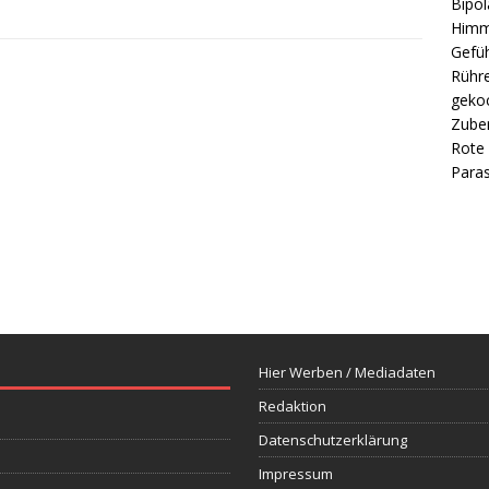
Bipol
Himm
Gefüh
Rühre
gekoc
Zube
Rote 
Paras
Hier Werben / Mediadaten
Redaktion
Datenschutzerklärung
Impressum