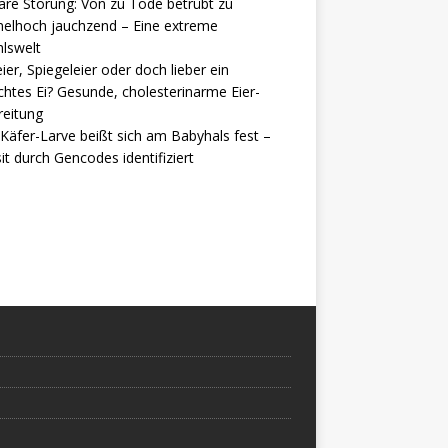
are Störung: Von zu Tode betrübt zu
elhoch jauchzend – Eine extreme
lswelt
ier, Spiegeleier oder doch lieber ein
htes Ei? Gesunde, cholesterinarme Eier-
reitung
Käfer-Larve beißt sich am Babyhals fest –
it durch Gencodes identifiziert