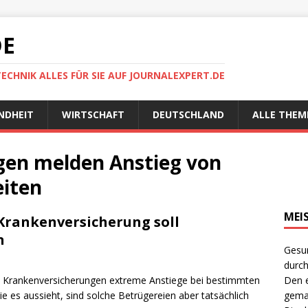
DE
TECHNIK ALLES FÜR SIE AUF JOURNALEXPERT.DE
NDHEIT
WIRTSCHAFT
DEUTSCHLAND
ALLE THEM
gen melden Anstieg von
iten
MEI
 Krankenversicherung soll
n
Gesun
durch
n Krankenversicherungen extreme Anstiege bei bestimmten
Den e
ie es aussieht, sind solche Betrügereien aber tatsächlich
gema