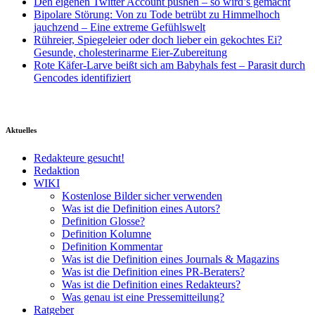
Den eigenen Twitter Account pushen – so wird’s gemacht
Bipolare Störung: Von zu Tode betrübt zu Himmelhoch
jauchzend – Eine extreme Gefühlswelt
Rühreier, Spiegeleier oder doch lieber ein gekochtes Ei?
Gesunde, cholesterinarme Eier-Zubereitung
Rote Käfer-Larve beißt sich am Babyhals fest – Parasit durch
Gencodes identifiziert
Aktuelles
Redakteure gesucht!
Redaktion
WIKI
Kostenlose Bilder sicher verwenden
Was ist die Definition eines Autors?
Definition Glosse?
Definition Kolumne
Definition Kommentar
Was ist die Definition eines Journals & Magazins
Was ist die Definition eines PR-Beraters?
Was ist die Definition eines Redakteurs?
Was genau ist eine Pressemitteilung?
Ratgeber