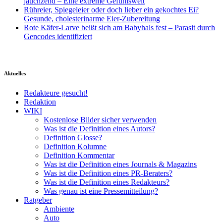
jauchzend – Eine extreme Gefühlswelt
Rühreier, Spiegeleier oder doch lieber ein gekochtes Ei?
Gesunde, cholesterinarme Eier-Zubereitung
Rote Käfer-Larve beißt sich am Babyhals fest – Parasit durch
Gencodes identifiziert
Aktuelles
Redakteure gesucht!
Redaktion
WIKI
Kostenlose Bilder sicher verwenden
Was ist die Definition eines Autors?
Definition Glosse?
Definition Kolumne
Definition Kommentar
Was ist die Definition eines Journals & Magazins
Was ist die Definition eines PR-Beraters?
Was ist die Definition eines Redakteurs?
Was genau ist eine Pressemitteilung?
Ratgeber
Ambiente
Auto